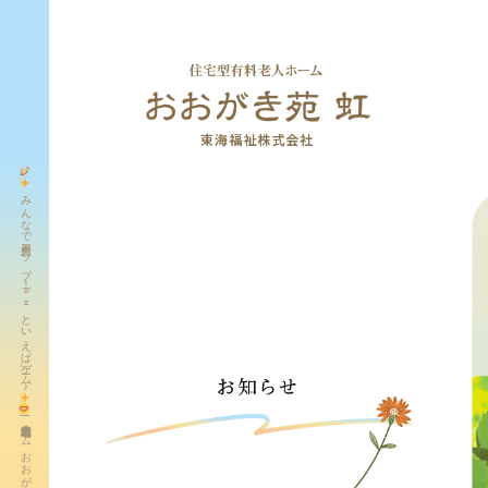
みんなで発想力アップ！「○○といえば」ゲーム♪
|住宅型有料老人ホーム おおがき苑虹