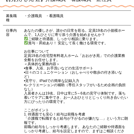
募集職
・介護職員 ・看護職員
種
仕事内
あなたの優しさが、誰かの日常を彩る。定員19名の小規模ホー
容
ムで、1人ひとりに寄り添う介護を始めませんか？
ご経験と待遇面、しっかり相談に乗ります。
賞与・昇給あり！ 安定して長く働ける環境です。
お仕事について
定員19名の住宅型有料老人ホーム「おおがき苑」での介護業務
全般をお任せします。
＜具体的な業務内容＞
•食事、入浴、お手洗いなどの生活サポート
•日々のコミュニケーション（おしゃべりや散歩の付き添いな
ど）
•見守り、iPadでの簡単な記録入力
•レクリエーションの補助（専任スタッフがいるため企画の負担
なし）
入居者さんは19名。日中は常に5～6名の見守り体制です。落ち
着いてケアに集中でき、お一人おひとりとじっくり向き合いたい
方にぴったりの環境です。
ここがポイント
1. 待遇面でも安心！給与は前職を考慮
「介護職で転職すると給与が下がるのが嫌だな…」という方に朗
報です。
前職の給与をしっかり考慮します。 あなたのご経験や待遇面を
しっかり考慮し、給与を設定しますので、まずはご相談くださ