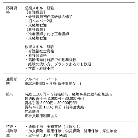
応募資
必須スキル・経験
格
【介護職員】
・介護職員初任者研修の修了
・旧ヘルパー2級
・未経験歓迎
【看護職員】
・准看護師または正看護師
・未経験歓迎
歓迎スキル・経験
・介護福祉士資格
・看護師資格
・高齢者向け施設での勤務経験
・経験の浅い方、ブランクある方も歓迎
・学歴・経験不問
雇用形
アルバイト・パート
態
※試用期間3ヶ月有(条件変動なし)
給与
時給 1.100円～☆前職給与、経験を基に給与応相談☆
処遇改善手当 3,000円～30,000円/月
資格手当 3,000円～30,000円/月
賞与 年1回 1.00ヶ月分（前年度実績）
昇給随時
正社員雇用制度あり
待遇・
・通勤手当：実費支給（上限なし）
福利厚
・加入保険：雇用保険，労災保険，健康保険，厚生年金
生
・定年制：あり一律 66歳