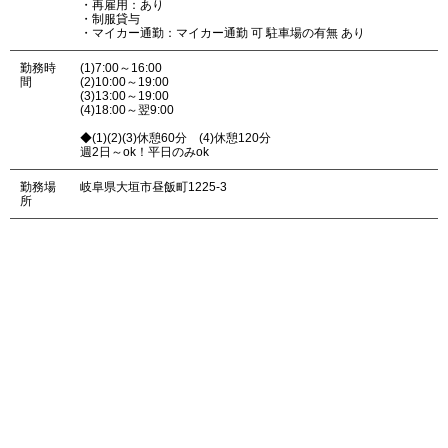
・再雇用：あり
・制服貸与
・マイカー通勤：マイカー通勤 可 駐車場の有無 あり
勤務時
(1)7:00～16:00
間
(2)10:00～19:00
(3)13:00～19:00
(4)18:00～翌9:00
◆(1)(2)(3)休憩60分 (4)休憩120分
週2日～ok！平日のみok
勤務場
岐阜県大垣市昼飯町1225-3
所
募集中の求人へのご応募は、ページ下部のボタンから「お問い合わ
せフォーム」へと進み、必要事項をご入力のうえご連絡ください。