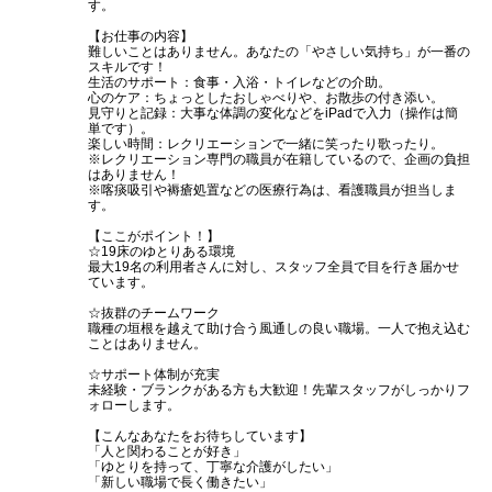
す。
【お仕事の内容】
難しいことはありません。あなたの「やさしい気持ち」が一番の
スキルです！
生活のサポート：食事・入浴・トイレなどの介助。
心のケア：ちょっとしたおしゃべりや、お散歩の付き添い。
見守りと記録：大事な体調の変化などをiPadで入力（操作は簡
単です）。
楽しい時間：レクリエーションで一緒に笑ったり歌ったり。
※レクリエーション専門の職員が在籍しているので、企画の負担
はありません！
※喀痰吸引や褥瘡処置などの医療行為は、看護職員が担当しま
す。
【ここがポイント！】
☆19床のゆとりある環境
最大19名の利用者さんに対し、スタッフ全員で目を行き届かせ
ています。
☆抜群のチームワーク
職種の垣根を越えて助け合う風通しの良い職場。一人で抱え込む
ことはありません。
☆サポート体制が充実
未経験・ブランクがある方も大歓迎！先輩スタッフがしっかりフ
ォローします。
【こんなあなたをお待ちしています】
「人と関わることが好き」
「ゆとりを持って、丁寧な介護がしたい」
「新しい職場で長く働きたい」