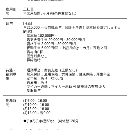
雇用形
正社員
態
※試用期間3ヶ月有(条件変動なし)
給与
[月給]
￥215,000 ～☆前職給与、経験を考慮し基本給を決定します☆
[内訳]
・基本給 182,000円～
・処遇改善手当 20,000円～30,000円/月
・資格手当 3,000円～30,000円/月
・夜勤手当 5,000円/回（上記月給は１カ月に夜勤２回）
・賞与 年1回
・固定残業なし
・昇給随時
待遇・
・通勤手当：実費支給（上限なし）
福利厚
・加入保険：雇用保険，労災保険，健康保険，厚生年金
生
・定年制：あり一律 66歳
・再雇用：あり
・マイカー通勤：マイカー通勤 可 駐車場の有無 あり
・制服貸与
勤務時
(1)7:00～16:00
間
(2)10:00～19:00
(3)13:00～19:00
(4)18:00～翌9:00
◆(1)(2)(3)休憩60分 (4)休憩120分