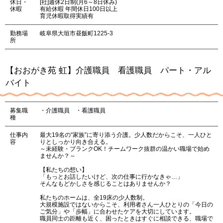
休日・
[社]週休2日制(月6～8日休み)
休暇
有給休暇 年間休日100日以上
育児休暇取得実績有
勤務場
岐阜県大垣市昼飯町1225-3
所
【おおがき苑 虹】介護職員 看護職員 パート・アル
バイト
募集職
・介護職員 ・看護職員
種
仕事内
最大19名の“家族”に寄り添う介護。少人数だからこそ、一人ひと
容
りとしっかり向き合える。
～未経験・ブランクOK！チームワーク抜群の温かい職場で始め
ませんか？～
【私たちの想い】
「もっとお話したいけど、次の仕事に行かなきゃ…」
そんなもどかしさを感じることはありませんか？
私たちのホームは、全19床の少人数制。
大規模施設ではないからこそ、利用者さん一人ひとりの「今日の
ご気分」や「歩幅」に合わせたケアを大切にしています。
職員同士の距離も近く、困ったときはすぐに相談できる、職場で