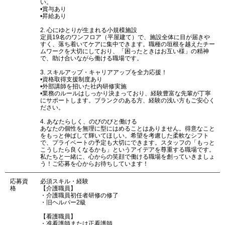
い。
•賞与あり
•昇給あり
2. 心にゆとりが生まれる小規模施設
定員19名のワンフロア（平屋建て）で、施設全体に目が届きや
すく、落ち着いてケアに集中できます。職種の垣根を越えたチー
ムワークを大切にしており、「困ったときはお互い様」の精神
で、助け合いながら働ける職場です。
3. スキルアップ・キャリアアップを全力応援！
•資格取得支援制度あり
•外部講師を招いた社内研修実施
•業務のルールはしっかり決まっており、経験豊富な先輩が丁寧
にサポートします。ブランクのある方、経験の浅い方もご安心く
ださい。
4. あなたらしく、のびのびと働ける
あなたの個性を無理に型にはめることはありません。得意なこと
をもっと伸ばして輝いてほしい。希望を考慮した柔軟なシフト
で、プライベートの予定も大切にできます。スタッフの「もっと
こうしたら良くなるかも」というアイデアを尊重する職場です。
私たちと一緒に、心からの笑顔で働ける職場を創っていきましょ
う！ご応募を心からお待ちしています！
応募資
必須スキル・経験
格
【介護職員】
・介護職員初任者研修の修了
・旧ヘルパー2級
【看護職員】
・准看護師または正看護師