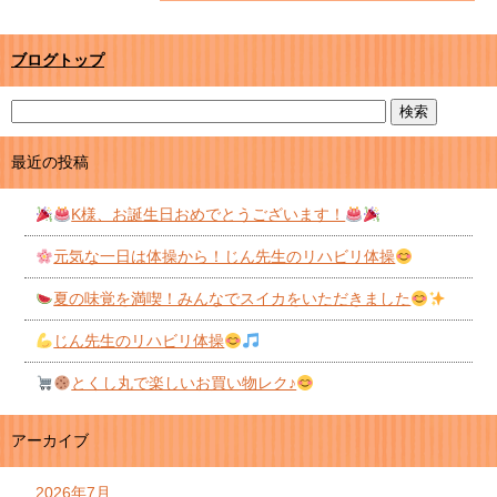
ブログトップ
最近の投稿
K様、お誕生日おめでとうございます！
元気な一日は体操から！じん先生のリハビリ体操
夏の味覚を満喫！みんなでスイカをいただきました
じん先生のリハビリ体操
とくし丸で楽しいお買い物レク♪
アーカイブ
2026年7月